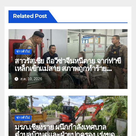
Related Post
ข่าวทั่วไป
สาวรัสเซีย ถือวีซ่าจีนหนีตาย จากท่าขี้
เหล็กเข้าแม่สาย สภาพถูกทำร้าย
ร่างกาย ร้องขอกลับประเทศหลังไป
ส.ค. 10, 2026
ทำงานในจีน-เมียนมา
ข่าวทั่วไป
มรภ.เชียงราย ผนึกกำลังเทศบาล
ตำบลบ้านดู่และฝ่ายปกครอง เร่งขุด