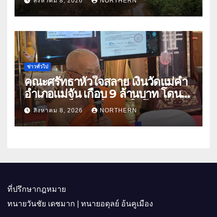
สิงหาคม 8, 2026
NORTHERN
ปัญหาน้ำท่วม
ข่าวทั่วไป
คณะศรัทธาหัวใจสลาย เงินวัดแม่คำ
อำเภอแม่จัน เกือบ 9 ล้านบาท โดน
แก๊งคอลเซ็นเตอร์หลอกให้โอนข้าม
สิงหาคม 8, 2026
NORTHERN
ปีกว่า 66 บัญชี
ที่ปรึกษากฎหมาย
ทนายวันชัย เดชมาก | ทนายอดุลย์ อ้นคูเมือง