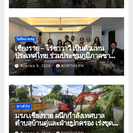
ทำงานในจีน-เมียนมา
ไม่มีหมวดหมู่
เชียงราย – ไร่ชาวาวี เป็นตัวแทน
ประเทศไทย ร่วมประชุมภูมิภาคชา
อาเซียน ATO 2026 ที่อินโดนีเซีย
สิงหาคม 9, 2026
NORTHERN
หารืออนาคตอุตสาหกรรมชา
ท่ามกลางความท้าทายโลก
ข่าวทั่วไป
มรภ.เชียงราย ผนึกกำลังเทศบาล
ตำบลบ้านดู่และฝ่ายปกครอง เร่งขุด
ลอกสิ่งกีดขวางทางน้ำ ป้องกันและลด