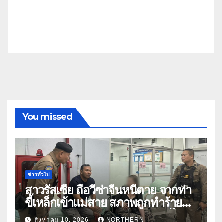
You missed
ข่าวทั่วไป
สาวรัสเซีย ถือวีซ่าจีนหนีตาย จากท่า
ขี้เหล็กเข้าแม่สาย สภาพถูกทำร้าย
ร่างกาย ร้องขอกลับประเทศหลังไป
สิงหาคม 10, 2026
NORTHERN