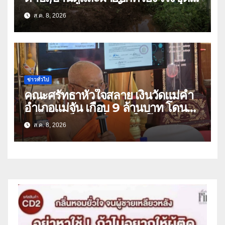
ลอกสิ่งกีดขวางทางน้ำ ป้องกันและลด
ส.ค. 8, 2026
ปัญหาน้ำท่วม
ข่าวทั่วไป
คณะศรัทธาหัวใจสลาย เงินวัดแม่คำ
อำเภอแม่จัน เกือบ 9 ล้านบาท โดน
แก๊งคอลเซ็นเตอร์หลอกให้โอนข้ามปีก
ส.ค. 8, 2026
ว่า 66 บัญชี